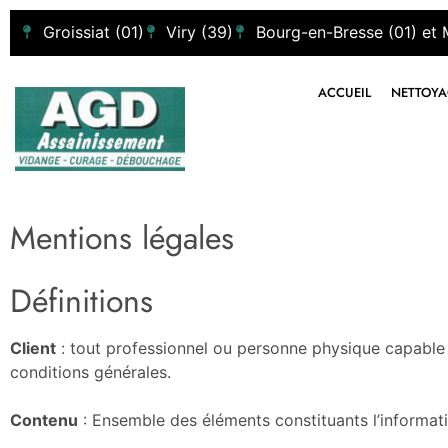
Groissiat (01)
Viry (39)
Bourg-en-Bresse (01) et 
ACCUEIL
NETTOYA
Mentions légales
Définitions
Client
: tout professionnel ou personne physique capable a
conditions générales.
Contenu
: Ensemble des éléments constituants l’informati